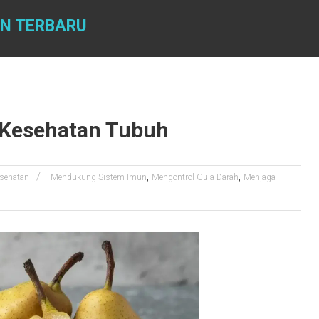
AN TERBARU
 Kesehatan Tubuh
,
,
sehatan
Mendukung Sistem Imun
Mengontrol Gula Darah
Menjaga