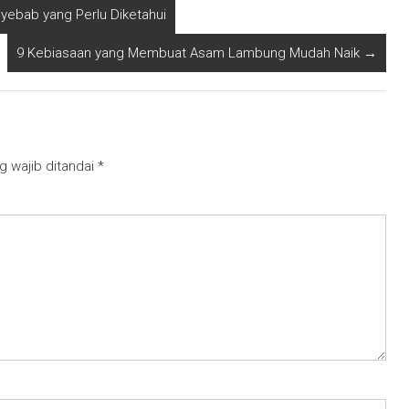
yebab yang Perlu Diketahui
9 Kebiasaan yang Membuat Asam Lambung Mudah Naik
→
g wajib ditandai
*