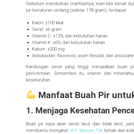
Sebelum membahas manfaatnya, mari kita kenali dulu
pir berukuran sedang (sekitar 178 gram), terdapat:
Kalori: ±100 kkal
Serat: ±6 gram
Vitamin C: ±12% dari kebutuhan harian
Vitamin K: ±6% dari kebutuhan harian
Kalium: ±200 mg
Antioksidan: flavonoid, asam fenolat, dan antosian
Kandungan serat yang tinggi menjadikan buah pi
pencernaan. Sementara itu, vitamin dan mineral
keseluruhan.
Manfaat Buah Pir untu
1. Menjaga Kesehatan Penc
Buah pir kaya akan serat larut dan tidak larut, 
membantu mengikat
slot deposit 10k
lemak dan kole