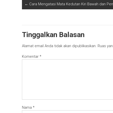
←
Cara Mengatasi Mata Kedutan Kiri Bawah dan Pen
Tinggalkan Balasan
Alamat email Anda tidak akan dipublikasikan.
Ruas yan
Komentar
*
Nama
*