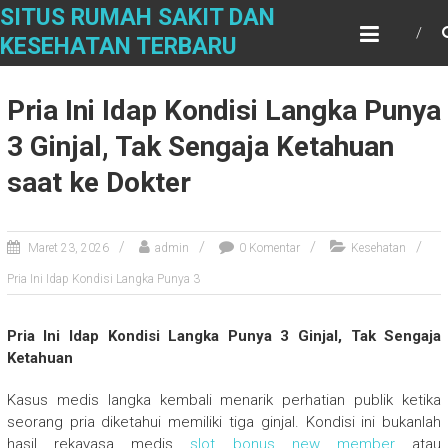
Skip
SITUS RUMAH SAKIT DAN
to
KESEHATAN TERBARU
content
Pria Ini Idap Kondisi Langka Punya
3 Ginjal, Tak Sengaja Ketahuan
saat ke Dokter
Maret 23, 2026
admin
0 Komentar
Kesehatan
Pria Ini Idap Kondisi Langka Punya 3
Pria Ini Idap Kondisi Langka Punya 3 Ginjal, Tak Sengaja
Ketahuan
Kasus medis langka kembali menarik perhatian publik ketika
seorang pria diketahui memiliki tiga ginjal. Kondisi ini bukanlah
hasil rekayasa medis
slot bonus new member
atau