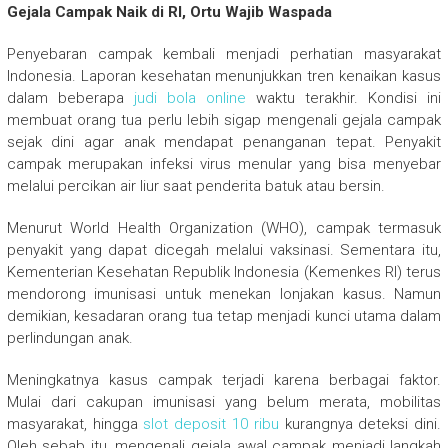
Gejala Campak Naik di RI, Ortu Wajib Waspada
Penyebaran campak kembali menjadi perhatian masyarakat
Indonesia. Laporan kesehatan menunjukkan tren kenaikan kasus
dalam beberapa
judi bola online
waktu terakhir. Kondisi ini
membuat orang tua perlu lebih sigap mengenali gejala campak
sejak dini agar anak mendapat penanganan tepat. Penyakit
campak merupakan infeksi virus menular yang bisa menyebar
melalui percikan air liur saat penderita batuk atau bersin.
Menurut
World Health Organization (WHO)
, campak termasuk
penyakit yang dapat dicegah melalui vaksinasi. Sementara itu,
Kementerian Kesehatan Republik Indonesia (Kemenkes RI)
terus
mendorong imunisasi untuk menekan lonjakan kasus. Namun
demikian, kesadaran orang tua tetap menjadi kunci utama dalam
perlindungan anak.
Meningkatnya kasus campak terjadi karena berbagai faktor.
Mulai dari cakupan imunisasi yang belum merata, mobilitas
masyarakat, hingga
slot deposit 10 ribu
kurangnya deteksi dini.
Oleh sebab itu, mengenali gejala awal campak menjadi langkah