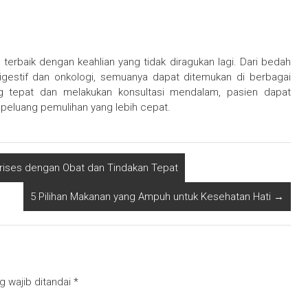
 terbaik dengan keahlian yang tidak diragukan lagi. Dari bedah
igestif dan onkologi, semuanya dapat ditemukan di berbagai
g tepat dan melakukan konsultasi mendalam, pasien dapat
eluang pemulihan yang lebih cepat.
rises dengan Obat dan Tindakan Tepat
5 Pilihan Makanan yang Ampuh untuk Kesehatan Hati
→
g wajib ditandai
*