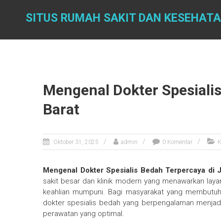
Skip
to
SITUS RUMAH SAKIT DAN KESEHAT
content
Mengenal Dokter Spesialis
Barat
Oktober 31, 2025
admin
0 Komentar
K
Mengenal Dokter Spesialis Bedah Terpercaya di J
sakit besar dan klinik modern yang menawarkan lay
keahlian mumpuni. Bagi masyarakat yang membutuh
dokter spesialis bedah yang berpengalaman menjad
perawatan yang optimal.