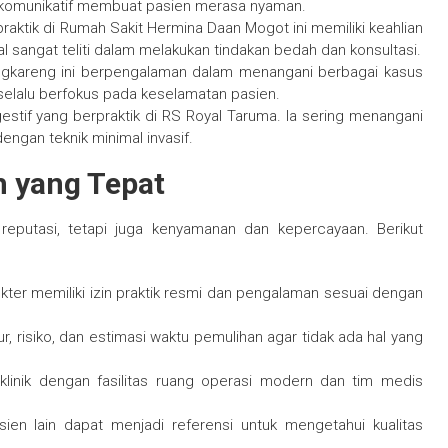
 komunikatif membuat pasien merasa nyaman.
raktik di Rumah Sakit Hermina Daan Mogot ini memiliki keahlian
al sangat teliti dalam melakukan tindakan bedah dan konsultasi.
gkareng ini berpengalaman dalam menangani berbagai kasus
selalu berfokus pada keselamatan pasien.
estif yang berpraktik di RS Royal Taruma. Ia sering menangani
engan teknik minimal invasif.
h yang Tepat
reputasi, tetapi juga kenyamanan dan kepercayaan. Berikut
okter memiliki izin praktik resmi dan pengalaman sesuai dengan
ur, risiko, dan estimasi waktu pemulihan agar tidak ada hal yang
u klinik dengan fasilitas ruang operasi modern dan tim medis
sien lain dapat menjadi referensi untuk mengetahui kualitas