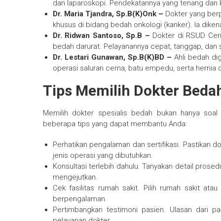
dan laparoskopi. Pendekatannya yang tenang dan
Dr. Maria Tjandra, Sp.B(K)Onk –
Dokter yang berp
khusus di bidang bedah onkologi (kanker). Ia diken
Dr. Ridwan Santoso, Sp.B –
Dokter di RSUD Cen
bedah darurat. Pelayanannya cepat, tanggap, dan 
Dr. Lestari Gunawan, Sp.B(K)BD –
Ahli bedah dig
operasi saluran cerna, batu empedu, serta hernia d
Tips Memilih Dokter Beda
Memilih dokter spesialis bedah bukan hanya soal 
beberapa tips yang dapat membantu Anda:
Perhatikan pengalaman dan sertifikasi. Pastikan d
jenis operasi yang dibutuhkan.
Konsultasi terlebih dahulu. Tanyakan detail prosed
mengejutkan.
Cek fasilitas rumah sakit. Pilih rumah sakit ata
berpengalaman.
Pertimbangkan testimoni pasien. Ulasan dari pa
pelayanan dokter.