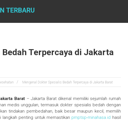
AN TERBARU
 Bedah Terpercaya di Jakarta
esehatan
Mengenal Dokter Spesialis Bedah Terpercaya di Jakarta Barat
akarta Barat
– Jakarta Barat dikenal memiliki sejumlah rumah
anan medis unggulan, termasuk dokter spesialis bedah dengan
kan tindakan pembedahan, baik besar maupun kecil, memilih
i langkah penting untuk memastikan
pmptsp-minahasa.id
hasil