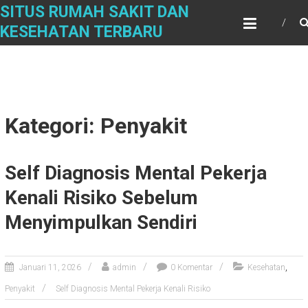
Skip
SITUS RUMAH SAKIT DAN
to
KESEHATAN TERBARU
content
Kategori: Penyakit
Self Diagnosis Mental Pekerja
Kenali Risiko Sebelum
Menyimpulkan Sendiri
,
Januari 11, 2026
admin
0 Komentar
Kesehatan
Penyakit
Self Diagnosis Mental Pekerja Kenali Risiko