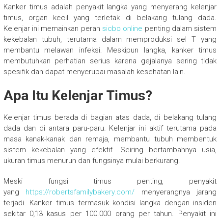
Kanker timus adalah penyakit langka yang menyerang kelenjar
timus, organ kecil yang terletak di belakang tulang dada.
Kelenjar ini memainkan peran
sicbo online
penting dalam sistem
kekebalan tubuh, terutama dalam memproduksi sel T yang
membantu melawan infeksi. Meskipun langka, kanker timus
membutuhkan perhatian serius karena gejalanya sering tidak
spesifik dan dapat menyerupai masalah kesehatan lain.
Apa Itu Kelenjar Timus?
Kelenjar timus berada di bagian atas dada, di belakang tulang
dada dan di antara paru-paru. Kelenjar ini aktif terutama pada
masa kanak-kanak dan remaja, membantu tubuh membentuk
sistem kekebalan yang efektif. Seiring bertambahnya usia,
ukuran timus menurun dan fungsinya mulai berkurang.
Meski fungsi timus penting, penyakit
yang
https://robertsfamilybakery.com/
menyerangnya jarang
terjadi. Kanker timus termasuk kondisi langka dengan insiden
sekitar 0,13 kasus per 100.000 orang per tahun. Penyakit ini