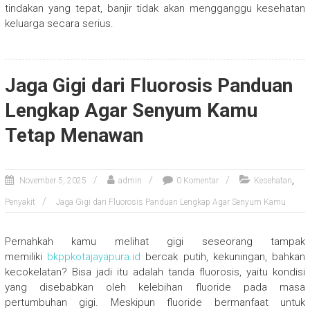
tindakan yang tepat, banjir tidak akan mengganggu kesehatan
keluarga secara serius.
Jaga Gigi dari Fluorosis Panduan
Lengkap Agar Senyum Kamu
Tetap Menawan
,
November 5, 2025
admin
0 Komentar
Kesehatan
Penyakit
Jaga Gigi dari Fluorosis Panduan Lengkap Agar Senyum Kamu
Pernahkah kamu melihat gigi seseorang tampak
memiliki
bkppkotajayapura.id
bercak putih, kekuningan, bahkan
kecokelatan? Bisa jadi itu adalah tanda fluorosis, yaitu kondisi
yang disebabkan oleh kelebihan fluoride pada masa
pertumbuhan gigi. Meskipun fluoride bermanfaat untuk