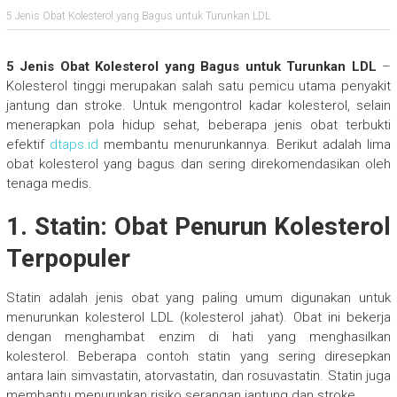
5 Jenis Obat Kolesterol yang Bagus untuk Turunkan LDL
5 Jenis Obat Kolesterol yang Bagus untuk Turunkan LDL
–
Kolesterol tinggi merupakan salah satu pemicu utama penyakit
jantung dan stroke. Untuk mengontrol kadar kolesterol, selain
menerapkan pola hidup sehat, beberapa jenis obat terbukti
efektif
dtaps.id
membantu menurunkannya. Berikut adalah lima
obat kolesterol yang bagus dan sering direkomendasikan oleh
tenaga medis.
1. Statin: Obat Penurun Kolesterol
Terpopuler
Statin adalah jenis obat yang paling umum digunakan untuk
menurunkan kolesterol LDL (kolesterol jahat). Obat ini bekerja
dengan menghambat enzim di hati yang menghasilkan
kolesterol. Beberapa contoh statin yang sering diresepkan
antara lain simvastatin, atorvastatin, dan rosuvastatin. Statin juga
membantu menurunkan risiko serangan jantung dan stroke.