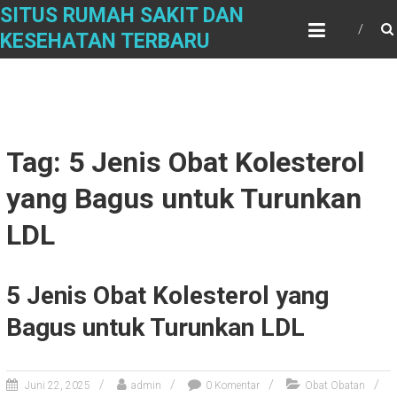
Skip
SITUS RUMAH SAKIT DAN
to
KESEHATAN TERBARU
content
Tag: 5 Jenis Obat Kolesterol
yang Bagus untuk Turunkan
LDL
5 Jenis Obat Kolesterol yang
Bagus untuk Turunkan LDL
Juni 22, 2025
admin
0 Komentar
Obat Obatan