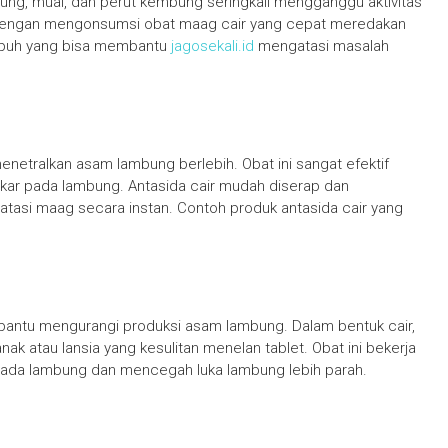
bung, mual, dan perut kembung seringkali mengganggu aktivitas
h dengan mengonsumsi obat maag cair yang cepat meredakan
 ampuh yang bisa membantu
jagosekali.id
mengatasi masalah
netralkan asam lambung berlebih. Obat ini sangat efektif
akar pada lambung. Antasida cair mudah diserap dan
asi maag secara instan. Contoh produk antasida cair yang
bantu mengurangi produksi asam lambung. Dalam bentuk cair,
nak atau lansia yang kesulitan menelan tablet. Obat ini bekerja
 pada lambung dan mencegah luka lambung lebih parah.