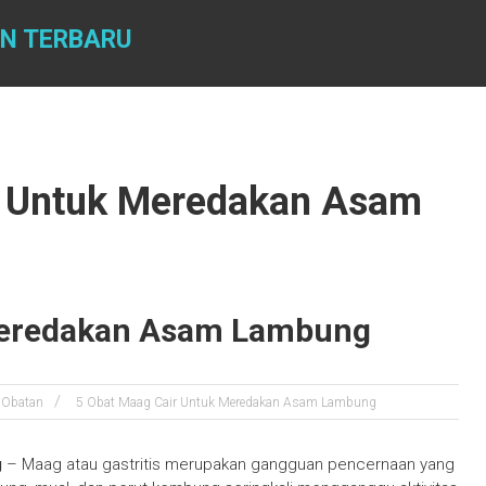
AN TERBARU
r Untuk Meredakan Asam
Meredakan Asam Lambung
 Obatan
5 Obat Maag Cair Untuk Meredakan Asam Lambung
g
– Maag atau gastritis merupakan gangguan pencernaan yang