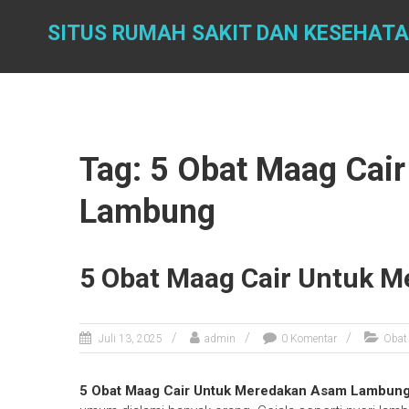
Skip
to
SITUS RUMAH SAKIT DAN KESEHAT
content
Tag: 5 Obat Maag Cai
Lambung
5 Obat Maag Cair Untuk 
Juli 13, 2025
admin
0 Komentar
Obat
5 Obat Maag Cair Untuk Meredakan Asam Lambun