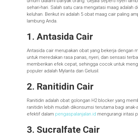
umum dialami banyak orang. Gejala seperti nyeri lam
sehari-hari. Salah satu cara mengatasi maag adala
keluhan. Berikut ini adalah 5 obat maag cair paling
lambung Anda.
1. Antasida Cair
Antasida cair merupakan obat yang bekerja dengan me
untuk meredakan rasa panas, nyeri, dan sensasi terb
memberikan efek cepat, sehingga cocok untuk mengat
populer adalah Mylanta dan Gelusil.
2. Ranitidin Cair
Ranitidin adalah obat golongan H2 blocker yang mem
ranitidin lebih mudah dikonsumsi terutama bagi anak-a
efektif dalam
pengaspalanjalan.id
mengurangi iritasi
3. Sucralfate Cair