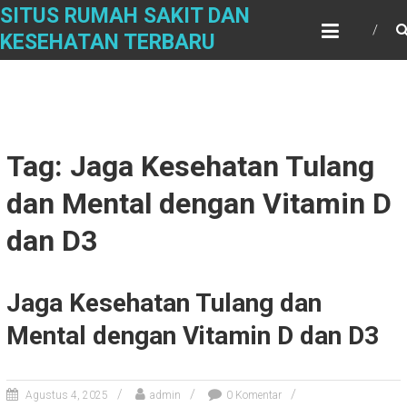
Skip
SITUS RUMAH SAKIT DAN
to
KESEHATAN TERBARU
content
Tag: Jaga Kesehatan Tulang
dan Mental dengan Vitamin D
dan D3
Jaga Kesehatan Tulang dan
Mental dengan Vitamin D dan D3
Agustus 4, 2025
admin
0 Komentar