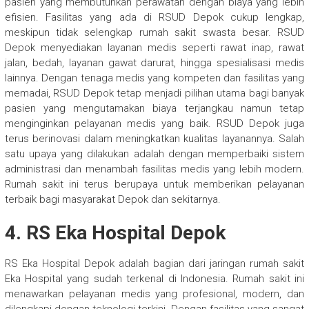
pasien yang membutuhkan perawatan dengan biaya yang lebih
efisien. Fasilitas yang ada di RSUD Depok cukup lengkap,
meskipun tidak selengkap rumah sakit swasta besar. RSUD
Depok menyediakan layanan medis seperti rawat inap, rawat
jalan, bedah, layanan gawat darurat, hingga spesialisasi medis
lainnya. Dengan tenaga medis yang kompeten dan fasilitas yang
memadai, RSUD Depok tetap menjadi pilihan utama bagi banyak
pasien yang mengutamakan biaya terjangkau namun tetap
menginginkan pelayanan medis yang baik. RSUD Depok juga
terus berinovasi dalam meningkatkan kualitas layanannya. Salah
satu upaya yang dilakukan adalah dengan memperbaiki sistem
administrasi dan menambah fasilitas medis yang lebih modern.
Rumah sakit ini terus berupaya untuk memberikan pelayanan
terbaik bagi masyarakat Depok dan sekitarnya.
4. RS Eka Hospital Depok
RS Eka Hospital Depok adalah bagian dari jaringan rumah sakit
Eka Hospital yang sudah terkenal di Indonesia. Rumah sakit ini
menawarkan pelayanan medis yang profesional, modern, dan