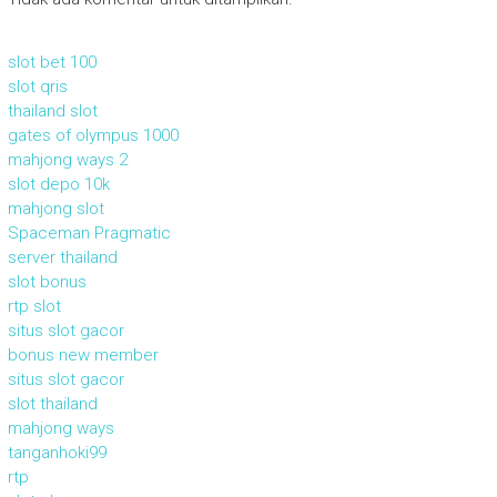
slot bet 100
slot qris
thailand slot
gates of olympus 1000
mahjong ways 2
slot depo 10k
mahjong slot
Spaceman Pragmatic
server thailand
slot bonus
rtp slot
situs slot gacor
bonus new member
situs slot gacor
slot thailand
mahjong ways
tanganhoki99
rtp