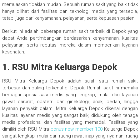
memuaskan tidaklah mudah. Sebuah rumah sakit yang baik tidak
hanya dilihat dari fasilitas dan teknologi medis yang tersedia,
tetapi juga dari kenyamanan, pelayanan, serta kepuasan pasien.
Berikut ini adalah beberapa rumah sakit terbaik di Depok yang
dapat Anda pertimbangkan berdasarkan kenyamanan, kualitas
pelayanan, serta reputasi mereka dalam memberikan layanan
kesehatan.
1. RSU Mitra Keluarga Depok
RSU Mitra Keluarga Depok adalah salah satu rumah sakit
terbesar dan paling terkenal di Depok. Rumah sakit ini memiliki
berbagai spesialisasi medis yang lengkap, mulai dari layanan
gawat darurat, obstetri dan ginekologi, anak, bedah, hingga
layanan penyakit dalam. Mitra Keluarga Depok dikenal dengan
kualitas layanan medis yang sangat baik, didukung oleh tenaga
medis profesional dan fasilitas yang memadai. Fasilitas yang
dimiliki oleh RSU Mitra
bonus new member 100
Keluarga Depok
sangat lengkap, mulai dari ruang rawat inap yang nyaman, ruang