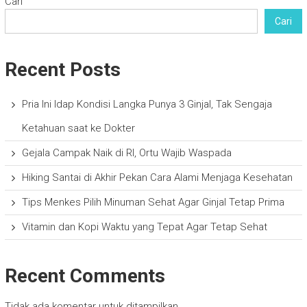
Cari
Cari
Recent Posts
Pria Ini Idap Kondisi Langka Punya 3 Ginjal, Tak Sengaja
Ketahuan saat ke Dokter
Gejala Campak Naik di RI, Ortu Wajib Waspada
Hiking Santai di Akhir Pekan Cara Alami Menjaga Kesehatan
Tips Menkes Pilih Minuman Sehat Agar Ginjal Tetap Prima
Vitamin dan Kopi Waktu yang Tepat Agar Tetap Sehat
Recent Comments
Tidak ada komentar untuk ditampilkan.