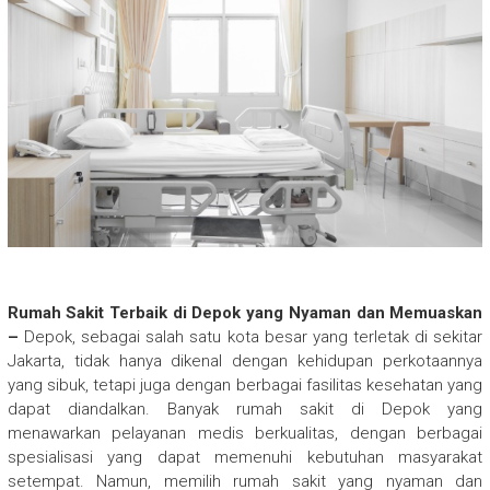
Rumah Sakit Terbaik di Depok yang Nyaman dan Memuaskan
–
Depok, sebagai salah satu kota besar yang terletak di sekitar
Jakarta, tidak hanya dikenal dengan kehidupan perkotaannya
yang sibuk, tetapi juga dengan berbagai fasilitas kesehatan yang
dapat diandalkan. Banyak rumah sakit di Depok yang
menawarkan pelayanan medis berkualitas, dengan berbagai
spesialisasi yang dapat memenuhi kebutuhan masyarakat
setempat. Namun, memilih rumah sakit yang nyaman dan