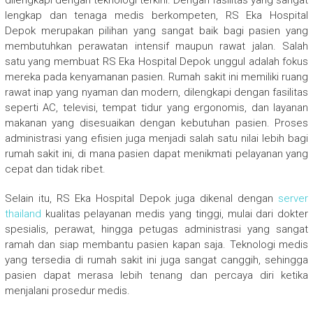
dilengkapi dengan teknologi terkini. Dengan fasilitas yang sangat
lengkap dan tenaga medis berkompeten, RS Eka Hospital
Depok merupakan pilihan yang sangat baik bagi pasien yang
membutuhkan perawatan intensif maupun rawat jalan. Salah
satu yang membuat RS Eka Hospital Depok unggul adalah fokus
mereka pada kenyamanan pasien. Rumah sakit ini memiliki ruang
rawat inap yang nyaman dan modern, dilengkapi dengan fasilitas
seperti AC, televisi, tempat tidur yang ergonomis, dan layanan
makanan yang disesuaikan dengan kebutuhan pasien. Proses
administrasi yang efisien juga menjadi salah satu nilai lebih bagi
rumah sakit ini, di mana pasien dapat menikmati pelayanan yang
cepat dan tidak ribet.
Selain itu, RS Eka Hospital Depok juga dikenal dengan
server
thailand
kualitas pelayanan medis yang tinggi, mulai dari dokter
spesialis, perawat, hingga petugas administrasi yang sangat
ramah dan siap membantu pasien kapan saja. Teknologi medis
yang tersedia di rumah sakit ini juga sangat canggih, sehingga
pasien dapat merasa lebih tenang dan percaya diri ketika
menjalani prosedur medis.